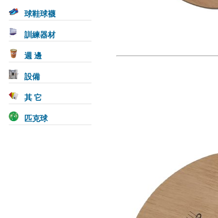
球鞋球襪
訓練器材
週 邊
設備
其 它
匹克球