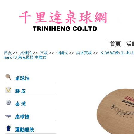
首頁
活
首頁
>>
桌球拍
>>
直板
>>
中國式
>>
純木夾板
>>
STW W085-1 UKU
nano+3 烏克麗麗 中國式
桌球拍
膠 皮
桌 球
桌球檯
運動服裝