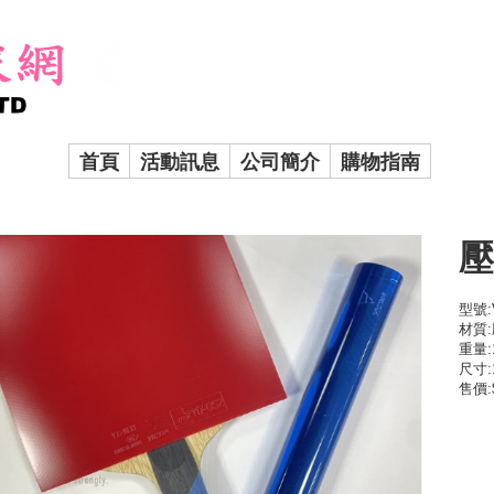
首頁
活動訊息
公司簡介
購物指南
壓
型號:
材質
重量:
尺寸:1
售價: