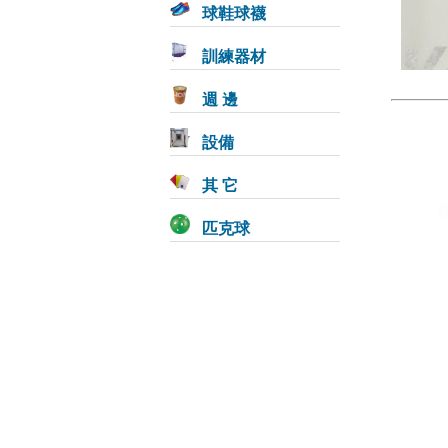
球鞋球襪
訓練器材
週 邊
設備
其 它
匹克球