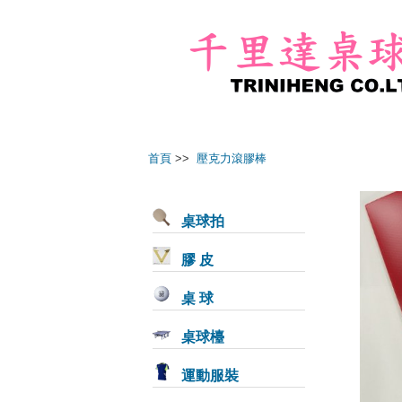
首頁
>>
壓克力滾膠棒
桌球拍
膠 皮
桌 球
桌球檯
運動服裝