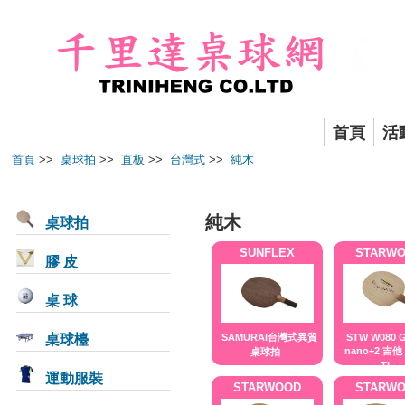
首頁
活
首頁
>>
桌球拍
>>
直板
>>
台灣式
>>
純木
純木
桌球拍
SUNFLEX
STARW
膠 皮
桌 球
桌球檯
SAMURAI台灣式異質
STW W080 
nano+2 吉
桌球拍
TL
運動服裝
STARWOOD
STARW