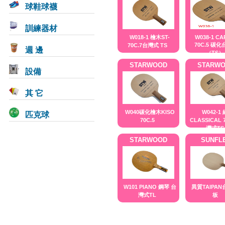
球鞋球襪
訓練器材
W018-1 檜木ST-
W038-1 CA
70C.5 碳
70C.7台灣式 TS
週 邊
（TS）
STARWOOD
STARW
設備
其 它
匹克球
W040碳化檜木KISO
W042-1
70C.5
CLASSICAL 
灣式TS
STARWOOD
SUNFL
W101 PIANO 鋼琴 台
異質TAIPA
灣式TL
板