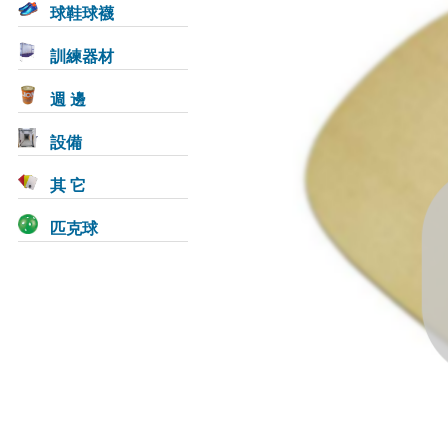
球鞋球襪
訓練器材
週 邊
設備
其 它
匹克球