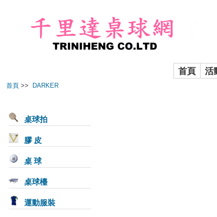
首頁
活
首頁
>>
DARKER
桌球拍
膠 皮
桌 球
桌球檯
運動服裝