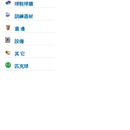
球鞋球襪
訓練器材
週 邊
設備
其 它
匹克球