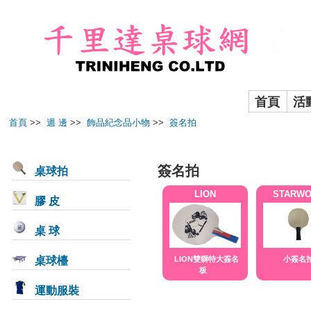
首頁
活
首頁
>>
週 邊
>>
飾品紀念品小物
>>
簽名拍
簽名拍
桌球拍
LION
STARW
膠 皮
桌 球
桌球檯
LION雙獅特大簽名
小簽名
板
運動服裝