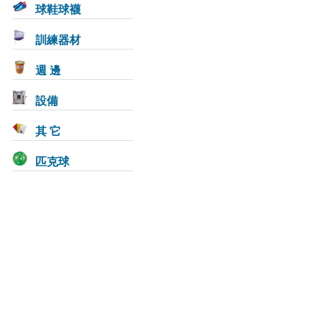
球鞋球襪
訓練器材
週 邊
設備
其 它
匹克球