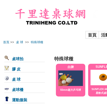
首頁
活
首頁
>>
桌 球
>>
特殊球種
特殊球種
桌球拍
SUNFL
白牌
膠 皮
桌 球
桌球檯
SUNFLEX 4
55mm超大乒乓球
星軟式桌
運動服裝