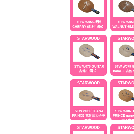
STW W055 櫻桃
STW W0
CHERRY 65.5中國式
WALNUT 65
STARWOOD
STARW
STW W078 GUITAR
STW W079 
吉他 中國式
nano+1 吉他
STARWOOD
STARW
STW W086 TEANA
STW W087 
PRINCE 電音三太子中
PRINCE nan
國式
三太子中
STARWOOD
STARW