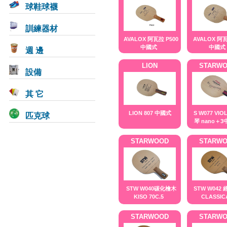
球鞋球襪
訓練器材
AVALOX 阿瓦拉 P500
AVALOX 阿瓦
中國式
中國式
週 邊
LION
STARW
設備
其 它
匹克球
LION 807 中國式
S W077 VIO
琴 nano＋
STARWOOD
STARW
STW W040碳化檜木
STW W042
KISO 70C.5
CLASSIC
STARWOOD
STARW