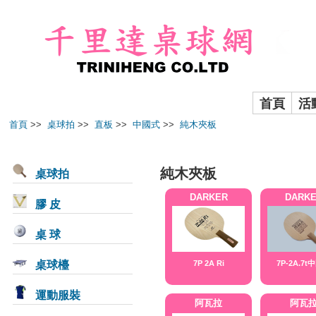
首頁
活
首頁
>>
桌球拍
>>
直板
>>
中國式
>>
純木夾板
純木夾板
桌球拍
DARKER
DARK
膠 皮
桌 球
桌球檯
7P 2A Ri
7P-2A.7t
運動服裝
阿瓦拉
阿瓦