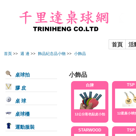
首頁
活
首頁
>>
週 邊
>>
飾品紀念品小物
>>
小飾品
小飾品
桌球拍
TSP
白牌
膠 皮
桌 球
桌球檯
12星座小球
12公分彩色貼皮小拍
運動服裝
STARWOOD
TSP