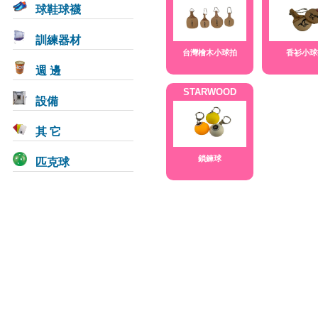
球鞋球襪
訓練器材
台灣檜木小球拍
香衫小球
週 邊
STARWOOD
設備
其 它
匹克球
鎖鍊球