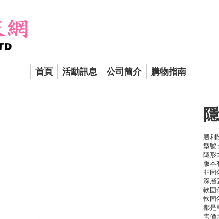
首頁
活動訊息
公司簡介
購物指南
隱
勝利
型號
隱形
版本
非固
深層
軟固
軟固
都是
售價: