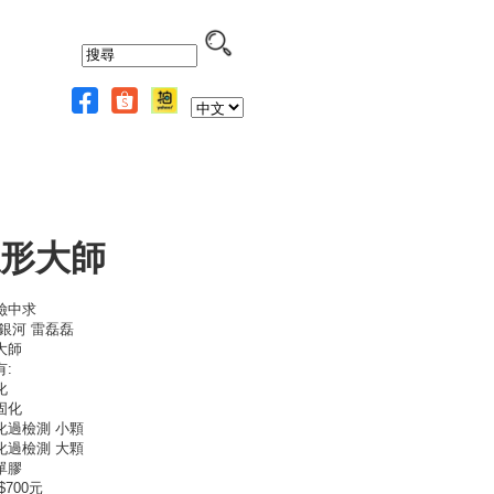
形大師
險中求
:銀河 雷磊磊
大師
有:
化
固化
化過檢測 小顆
化過檢測 大顆
單膠
$700元