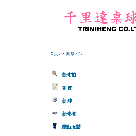
首頁
>>
隱形大師
桌球拍
膠 皮
桌 球
桌球檯
運動服裝