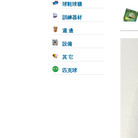
球鞋球襪
訓練器材
週 邊
設備
其 它
匹克球