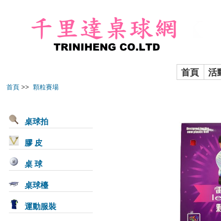
首頁
活
首頁
>>
顆粒賽場
桌球拍
膠 皮
桌 球
桌球檯
運動服裝