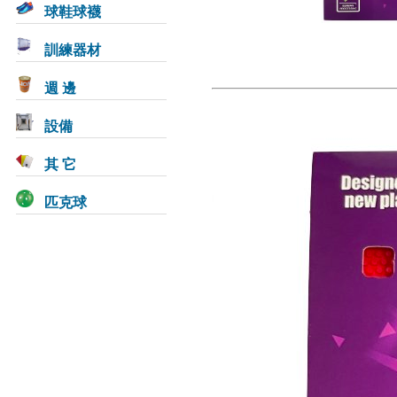
球鞋球襪
訓練器材
週 邊
設備
其 它
匹克球